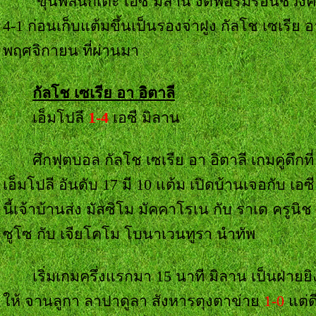
ขุนพลนักเตะ เอซี มิลาน งัดฟอร์มร้อนช่วงครึ
4-1 ก่อนเก็บแต้มขึ้นเป็นรองจ่าฝูง กัลโช เซเรีย อา
พฤศจิกายน ที่ผ่านมา
กัลโช เซเรีย อา อิตาลี
เอ็มโปลี
1-4
เอซี มิลาน
ศึกฟุตบอล กัลโช เซเรีย อา อิตาลี เกมคู่ดึกที
เอ็มโปลี อันดับ 17 มี 10 แต้ม เปิดบ้านเจอกับ เอซ
นี้เจ้าบ้านส่ง มัสซิโม มัคคาโรเน กับ ราเด ครูนิ
ซูโซ กับ เจียโคโม โบนาเวนทูรา นำทัพ
เริ่มเกมครึ่งแรกมา 15 นาที มิลาน เป็นฝ่ายยิ
ให้ จานลูกา ลาปาดูลา สังหารตุงตาข่าย
1-0
แต่ด