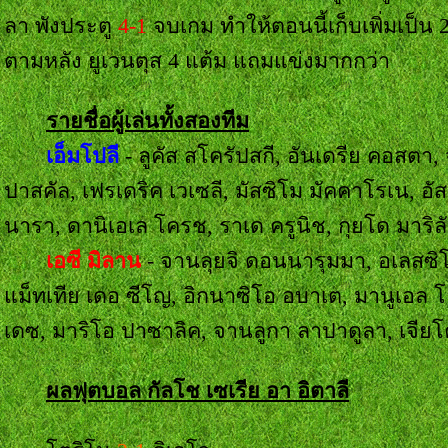
ลา พังประตู
4-1
จบเกม ทำให้ตอนนี้เก็บเพิ่มเป็น 2
ตามหลัง ยูเวนตุส 4 แต้ม แถมแข่งมากกว่า
รายชื่อผู้เล่นทั้งสองทีม
เอ็มโปลี
- ลูคัส สโครัปสกี, อันเดรีย คอสตา,
ปาสคัล, เฟรเดริค เวเซลี, มัสซิโม มัคคาโรเน, อั
นารา, ดานิเอเล โครช, ราเด ครูนิช, กุยโด มาริล
เอซี มิลาน
- จานลุยจิ ดอนนารุมมา, อเลสซิ
แม็ทเทีย เดอ ซีโญ, อิกนาซิโอ อบาเต, มานูเอล 
เดซ, มาริโอ ปาซาลิค, จานลูกา ลาปาดูลา, เจีย
ผลฟุตบอล กัลโช เซเรีย อา อิตาลี